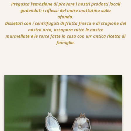
Pregusta l’emozione di provare i nostri prodotti locali
godendoti i riflessi del mare mattutino sullo
sfondo.
Dissetati con i centrifugati di frutta fresca e di stagione del
nostro orto, assapora tutte le nostre
marmellate e le torte fatte in casa con un’ antica ricetta di
famiglia.