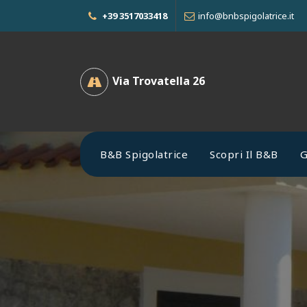
+39 3517033418
info@bnbspigolatrice.it
Via Trovatella 26
B&B Spigolatrice
Scopri Il B&B
G