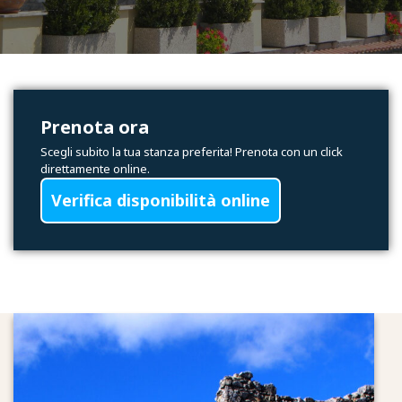
Prenota ora
Scegli subito la tua stanza preferita! Prenota con un click
direttamente online.
Verifica disponibilità online