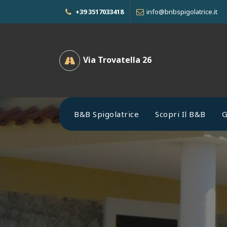
Vai
+39 3517033418
info@bnbspigolatrice.it
al
contenuto
Via Trovatella 26
B&B Spigolatrice
Scopri Il B&B
G